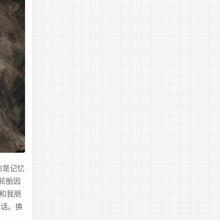
也是记忆
轮胎因
我和我朋
电话。换