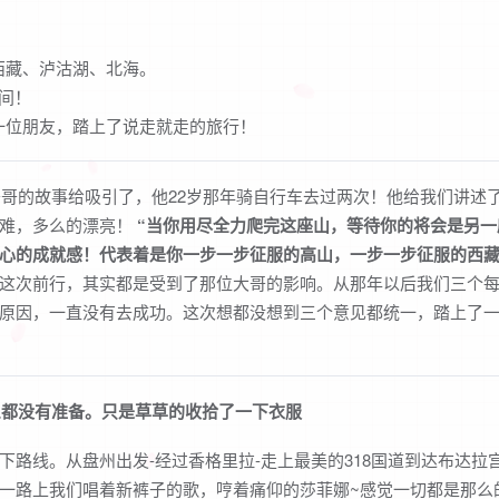
西藏、泸沽湖、北海。
间！
一位朋友，踏上了说走就走的旅行！
哥哥的故事给吸引了，他22岁那年骑自行车去过两次！他给我们讲述
艰难，多么的漂亮！
“当你用尽全力爬完这座山，等待你的将会是另一
心的成就感！代表着是你一步一步征服的高山，一步一步征服的西藏
次前行，其实都是受到了那位大哥的影响。从那年以后我们三个每
原因，一直没有去成功。这次想都没想到三个意见都统一，踏上了
么都没有准备。只是草草的收拾了一下衣服
线。从盘州出发-经过香格里拉-走上最美的318国道到达布达拉
一路上我们唱着新裤子的歌，哼着痛仰的莎菲娜~感觉一切都是那么