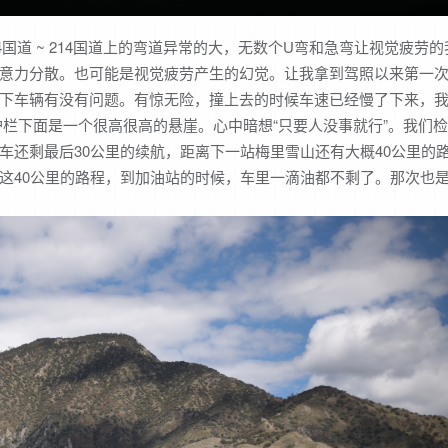
国道 ~ 214国道上的弯道异常的大，无数个U弯和急弯让视觉疲劳的
意力分散。也可能是视觉疲劳产生的幻觉。让我拿到驾照以来第一
下车辆有没有问题。有惊无险，撞上去的时候车速已经慢了下来，
护栏下面是一个很高很高的悬崖。心中暗想“只要人没事就行”。我们
车还剩最后30公里的续航，距离下一站梅里雪山还有大概40公里的
这40公里的路程，到加油站的时候，车里一滴油都不剩了。那次也