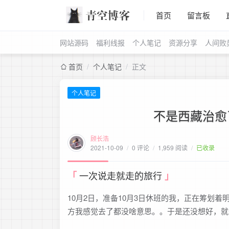
首页
留言板
网站源码
福利线报
个人笔记
资源分享
人间败
首页
/
个人笔记
/
正文
个人笔记
不是西藏治愈
顾长浩
2021-10-09
/
0 评论
/
1,959 阅读
/
已收录
一次说走就走的旅行
10月2日，准备10月3日休班的我，正在筹划
方我感觉去了都没啥意思。。于是还没想好，就