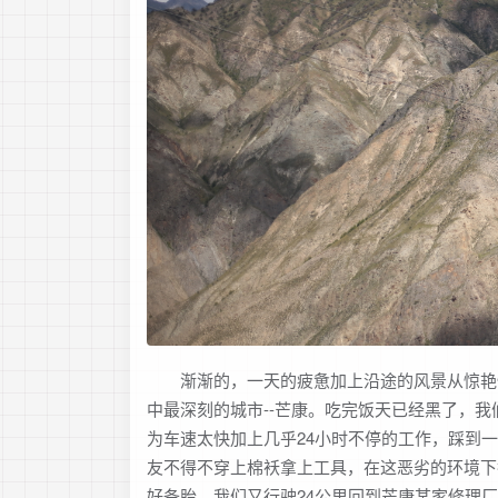
渐渐的，一天的疲惫加上沿途的风景从惊艳慢
中最深刻的城市--芒康。吃完饭天已经黑了，
为车速太快加上几乎24小时不停的工作，踩到一个
友不得不穿上棉袄拿上工具，在这恶劣的环境下
好备胎，我们又行驶24公里回到芒康某家修理