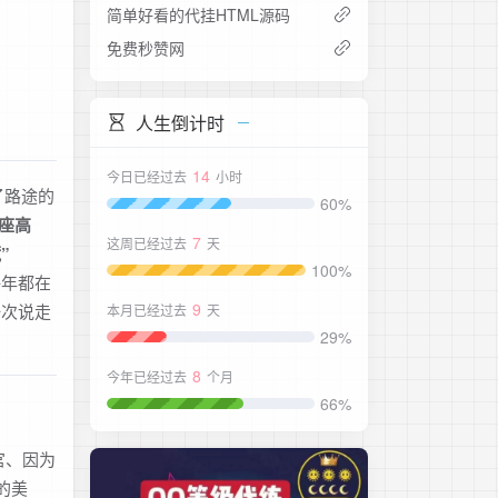
简单好看的代挂HTML源码
免费秒赞网
人生倒计时
14
今日已经过去
小时
了路途的
60%
座高
7
这周已经过去
天
”
100%
年都在
9
一次说走
本月已经过去
天
29%
8
今年已经过去
个月
66%
宫、因为
的美