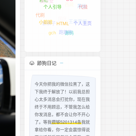
美少女
typecho
国庆
王者荣耀
代挂
彩虹
DG
新裤子
个人主页
代刷
跑路狗
个人引导
源码
gch
小姐姐
HTML
舔狗日记
今天你把我的微信拉黑了，这
下我终于解放了！以前我总担
心太多消息会打扰你，现在我
终于不用顾忌，不管我怎么给
你发消息，都不会让你不开心
了。等我
攒够5201314条
我就
拿给你看，你一定会震惊得说