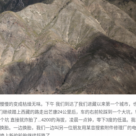
慢的变成枯燥无味。下午 我们到达了我们进藏以来第一个城市，
我们继续踏上西藏的路走出芒康24公里后，车的右前轮踩到一个大坑，
坑 直接就炸胎了...4200的海拔，凌晨一点钟，零下3度的低温。
换胎。一边换胎，我们一边叫另一位朋友用某音搜索附件修理厂的
厂换上新的轮胎继续赶路了